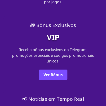
por jogos.
🎁 Bônus Exclusivos
VIP
Receba bônus exclusivos do Telegram,
promoções especiais e códigos promocionais
únicos!
Ver Bônus
📢 Notícias em Tempo Real