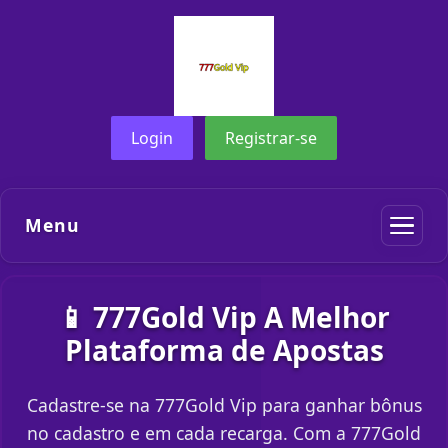
Login
Registrar-se
Menu
📱 777Gold Vip A Melhor
Plataforma de Apostas
Cadastre-se na 777Gold Vip para ganhar bônus
no cadastro e em cada recarga. Com a 777Gold