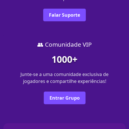
Falar Suporte
👥 Comunidade VIP
1000+
Junte-se a uma comunidade exclusiva de
jogadores e compartilhe experiências!
Entrar Grupo