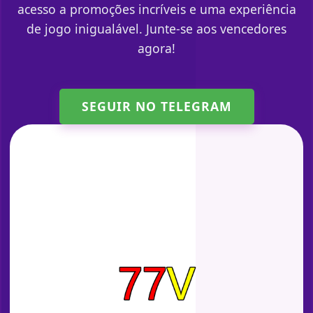
acesso a promoções incríveis e uma experiência
de jogo inigualável. Junte-se aos vencedores
agora!
SEGUIR NO TELEGRAM