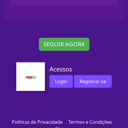
SEGUIR AGORA
Acessos
Login
Registrar-se
Políticas de Privacidade
Termos e Condições