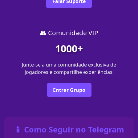
Falar Suporte
👥 Comunidade VIP
1000+
Junte-se a uma comunidade exclusiva de
jogadores e compartilhe experiências!
Entrar Grupo
📱 Como Seguir no Telegram