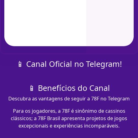
📱 Canal Oficial no Telegram!
📱 Benefícios do Canal
Descubra as vantagens de seguir a 78F no Telegram
Para os jogadores, a 78F é sinônimo de cassinos
clássicos; a 78F Brasil apresenta projetos de jogos
excepcionais e experiências incomparáveis.