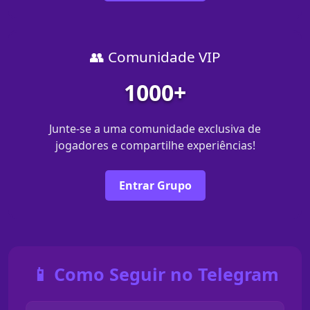
👥 Comunidade VIP
1000+
Junte-se a uma comunidade exclusiva de
jogadores e compartilhe experiências!
Entrar Grupo
📱 Como Seguir no Telegram