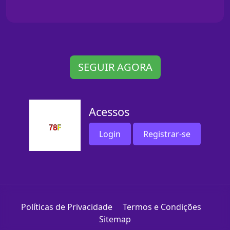
SEGUIR AGORA
Acessos
Login
Registrar-se
Políticas de Privacidade
Termos e Condições
Sitemap