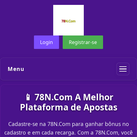
Login
Registrar-se
Menu
📱 78N.Com A Melhor
Plataforma de Apostas
Cadastre-se na 78N.Com para ganhar bônus no
cadastro e em cada recarga. Com a 78N.Com, você