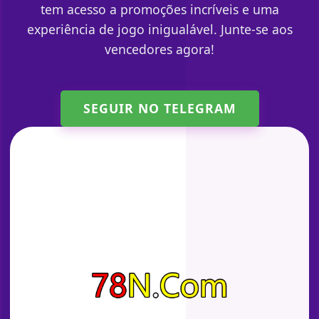
tem acesso a promoções incríveis e uma
experiência de jogo inigualável. Junte-se aos
vencedores agora!
SEGUIR NO TELEGRAM