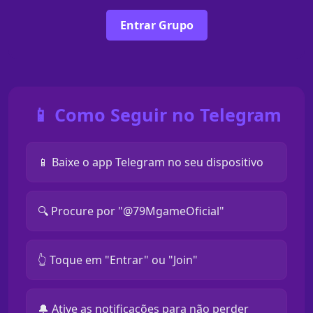
Entrar Grupo
📱 Como Seguir no Telegram
📱 Baixe o app Telegram no seu dispositivo
🔍 Procure por "@79MgameOficial"
👆 Toque em "Entrar" ou "Join"
🔔 Ative as notificações para não perder