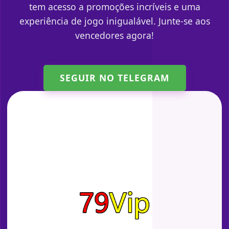
tem acesso a promoções incríveis e uma
experiência de jogo inigualável. Junte-se aos
vencedores agora!
SEGUIR NO TELEGRAM