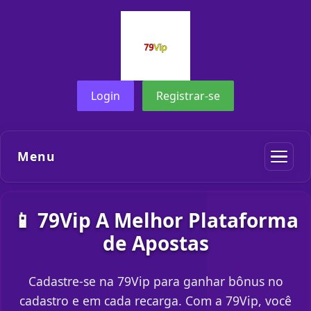
Login
Registrar-se
Menu
📱 79Vip A Melhor Plataforma
de Apostas
Cadastre-se na 79Vip para ganhar bônus no
cadastro e em cada recarga. Com a 79Vip, você