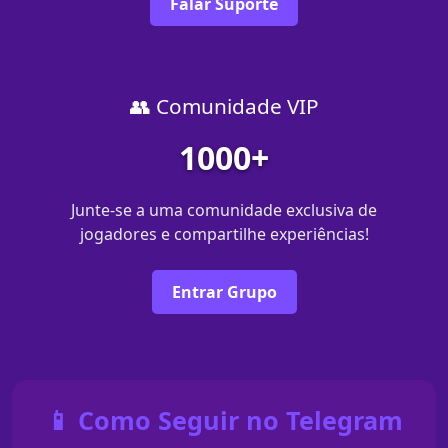
Falar Suporte
👥 Comunidade VIP
1000+
Junte-se a uma comunidade exclusiva de
jogadores e compartilhe experiências!
Entrar Grupo
📱 Como Seguir no Telegram