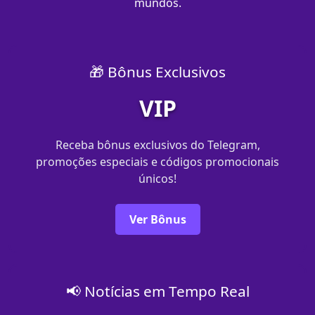
mundos.
🎁 Bônus Exclusivos
VIP
Receba bônus exclusivos do Telegram,
promoções especiais e códigos promocionais
únicos!
Ver Bônus
📢 Notícias em Tempo Real